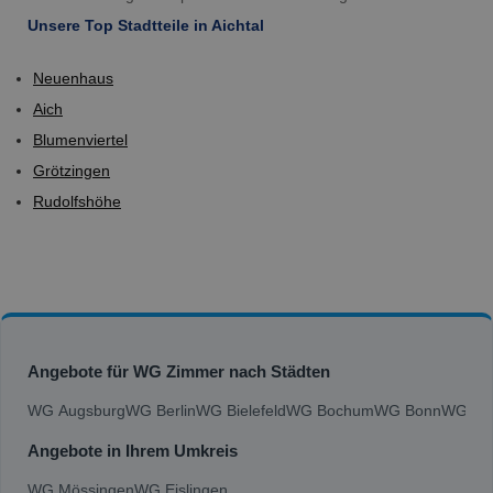
Unsere Top Stadtteile in Aichtal
Neuenhaus
Aich
Blumenviertel
Grötzingen
Rudolfshöhe
Angebote für WG Zimmer nach Städten
WG Augsburg
WG Berlin
WG Bielefeld
WG Bochum
WG Bonn
WG Bra
Angebote in Ihrem Umkreis
WG Mössingen
WG Eislingen