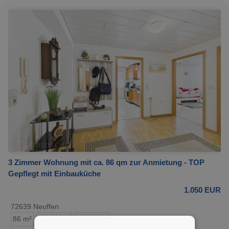
3 Zimmer Wohnung mit ca. 86 qm zur Anmietung - TOP
Gepflegt mit Einbauküche
1.050 EUR
72639 Neuffen
86 m²
3 Zimmer
Wohnung