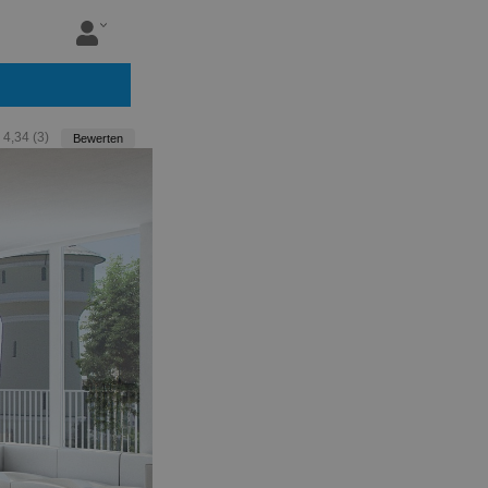
:
4,34
(
3
)
Bewerten