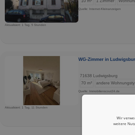
10 m²
1 Zimmer
Wohnun
Quelle: Internet-Kleinanzeigen
Aktualisiert: 1 Tag, 5 Stunden
WG-Zimmer in Ludwigsburg
71638 Ludwigsburg
70 m²
andere Wohnungst
Quelle: Immobilienscout24.de
Aktualisiert: 1 Tag, 11 Stunden
Wir verwe
weitere Nut