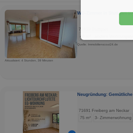
WG-Zimmer in Stuttgart 50
70439 Stuttgart
40 m²
andere Wohnungst
Quelle: Immobilienscout24.de
Aktualisiert: 4 Stunden, 39 Minuten
Neugründung: Gemütliche 
71691 Freiberg am Neckar
75 m²
3- Zimmerwohnung