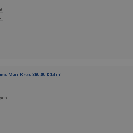
st
g
ms-Murr-Kreis 360,00 € 18 m²
ypen