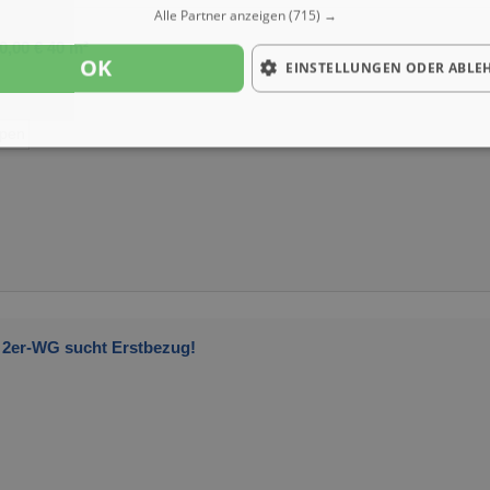
Alle Partner anzeigen
(715) →
0,00 € 40 m²
OK
EINSTELLUNGEN ODER ABLE
ypen
2er-WG sucht Erstbezug!