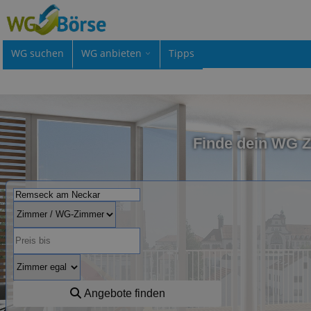
WG suchen
WG anbieten
Tipps
Finde dein WG 
Angebote finden