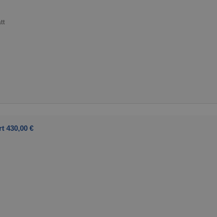
tt
t 430,00 €