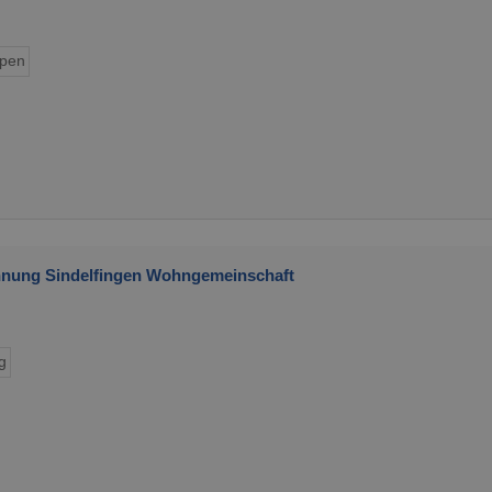
ypen
ung Sindelfingen Wohngemeinschaft
g