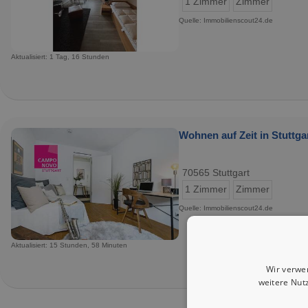
1 Zimmer
Zimmer
Quelle: Immobilienscout24.de
Aktualisiert: 1 Tag, 16 Stunden
Wohnen auf Zeit in Stuttgar
70565 Stuttgart
1 Zimmer
Zimmer
Quelle: Immobilienscout24.de
Aktualisiert: 15 Stunden, 58 Minuten
Wir verwe
weitere Nut