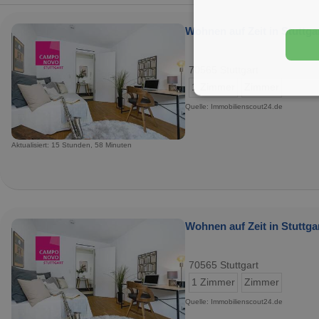
Wohnen auf Zeit in Stuttgar
70565 Stuttgart
1 Zimmer
Zimmer
Quelle: Immobilienscout24.de
Aktualisiert: 15 Stunden, 58 Minuten
Wohnen auf Zeit in Stuttgar
70565 Stuttgart
1 Zimmer
Zimmer
Quelle: Immobilienscout24.de