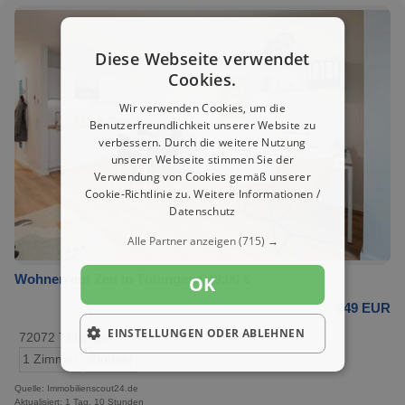
Diese Webseite verwendet
Cookies.
Wir verwenden Cookies, um die
Benutzerfreundlichkeit unserer Website zu
verbessern. Durch die weitere Nutzung
unserer Webseite stimmen Sie der
Verwendung von Cookies gemäß unserer
Cookie-Richtlinie zu.
Weitere Informationen /
Datenschutz
Alle Partner anzeigen
(715) →
Wohnen auf Zeit in Tübingen 949,00 €
OK
949 EUR
EINSTELLUNGEN ODER ABLEHNEN
72072 Tübingen
1 Zimmer
Zimmer
Quelle: Immobilienscout24.de
Aktualisiert: 1 Tag, 10 Stunden