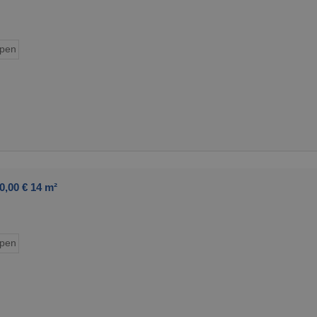
ypen
0,00 € 14 m²
ypen