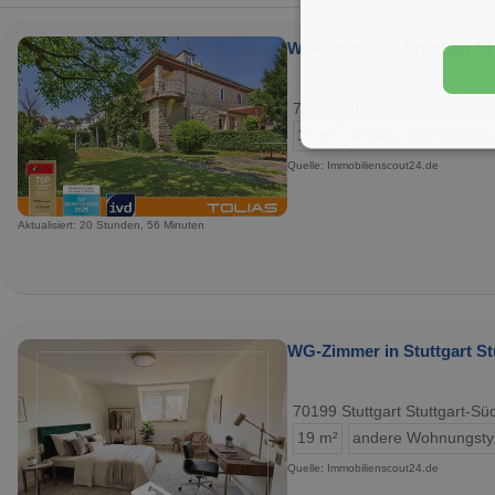
WG-Zimmer in Stuttgart 51
70193 Stuttgart
14 m²
andere Wohnungst
Quelle: Immobilienscout24.de
Aktualisiert: 20 Stunden, 56 Minuten
WG-Zimmer in Stuttgart Stu
70199 Stuttgart Stuttgart-Sü
19 m²
andere Wohnungst
Quelle: Immobilienscout24.de