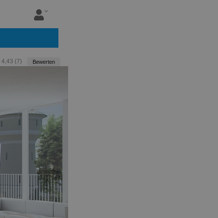
:
4,43
(
7
)
Bewerten