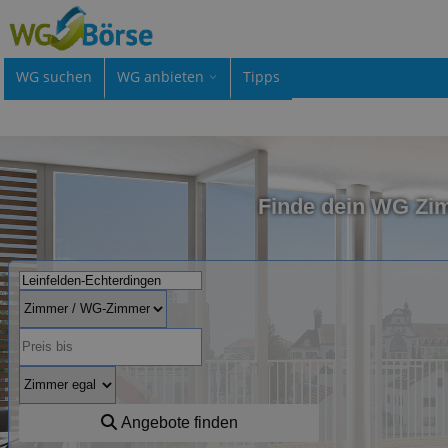
WG suchen
WG anbieten
Tipps
Finde dein WG Zim
Angebote finden