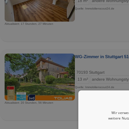
18 m²
andere Wohnungst
Quelle: Immobilienscout24.de
Aktualisiert: 17 Stunden, 27 Minuten
WG-Zimmer in Stuttgart 51
70193 Stuttgart
13 m²
andere Wohnungst
Quelle: Immobilienscout24.de
Aktualisiert: 20 Stunden, 56 Minuten
Wir verwe
weitere Nut