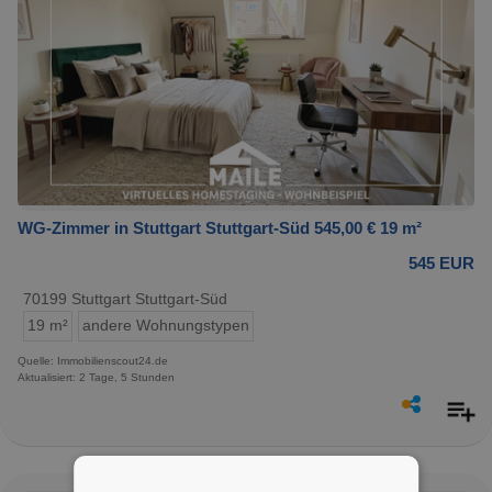
WG-Zimmer in Stuttgart Stuttgart-Süd 545,00 € 19 m²
545 EUR
70199 Stuttgart Stuttgart-Süd
19 m²
andere Wohnungstypen
Quelle: Immobilienscout24.de
Aktualisiert: 2 Tage, 5 Stunden