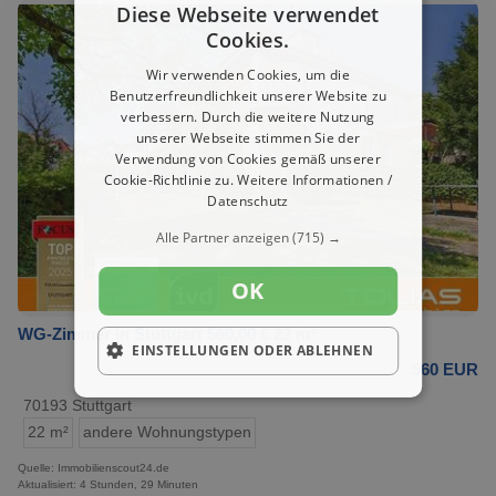
Diese Webseite verwendet
Cookies.
Wir verwenden Cookies, um die
Benutzerfreundlichkeit unserer Website zu
verbessern. Durch die weitere Nutzung
unserer Webseite stimmen Sie der
Verwendung von Cookies gemäß unserer
Cookie-Richtlinie zu.
Weitere Informationen /
Datenschutz
Alle Partner anzeigen
(715) →
OK
WG-Zimmer in Stuttgart 560,00 € 22 m²
EINSTELLUNGEN ODER ABLEHNEN
560 EUR
70193 Stuttgart
22 m²
andere Wohnungstypen
Quelle: Immobilienscout24.de
Aktualisiert: 4 Stunden, 29 Minuten