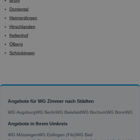
Brühl
Dontental
Heimerdingen
Hirschlanden
Keltenhof
Ölberg
Schöckingen
Angebote für WG Zimmer nach Städten
WG Augsburg
WG Berlin
WG Bielefeld
WG Bochum
WG Bonn
WG Bra
Angebote in Ihrem Umkreis
WG Mössingen
WG Eislingen (Fils)
WG Bad