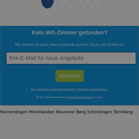
....
Kein WG-Zimmer gefunden?
Wir senden dir gern neue Angebote zu Ihrer Suche per E-Mail zu:
Du kannst jederzeit diesen Service abmelden.
Mit dem Absenden werden die
Datenschutzrichtlinien
akzeptiert.
Heimerdingen
Hirschlanden
Maurener Berg
Schöckingen
Strohberg