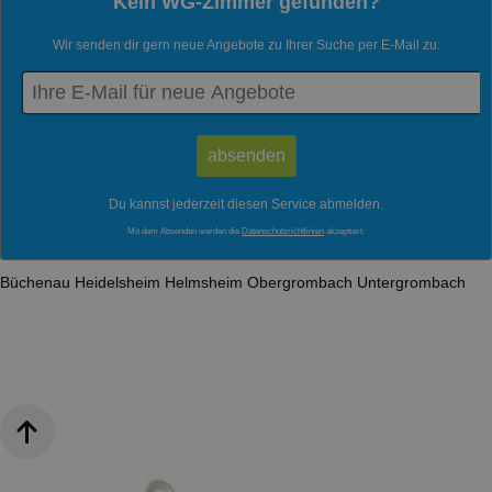
Kein WG-Zimmer gefunden?
Wir senden dir gern neue Angebote zu Ihrer Suche per E-Mail zu:
Du kannst jederzeit diesen Service abmelden.
Mit dem Absenden werden die
Datenschutzrichtlinien
akzeptiert.
Büchenau
Heidelsheim
Helmsheim
Obergrombach
Untergrombach