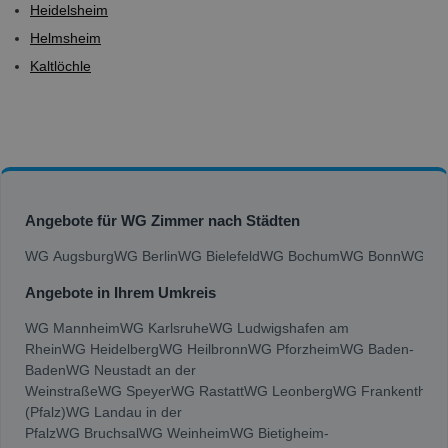
Heidelsheim
Helmsheim
Kaltlöchle
Angebote für WG Zimmer nach Städten
WG Augsburg
WG Berlin
WG Bielefeld
WG Bochum
WG Bonn
WG Bra
Angebote in Ihrem Umkreis
WG Mannheim
WG Karlsruhe
WG Ludwigshafen am
Rhein
WG Heidelberg
WG Heilbronn
WG Pforzheim
WG Baden-
Baden
WG Neustadt an der
Weinstraße
WG Speyer
WG Rastatt
WG Leonberg
WG Frankenthal
(Pfalz)
WG Landau in der
Pfalz
WG Bruchsal
WG Weinheim
WG Bietigheim-