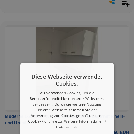
Diese Webseite verwendet
Cookies.
Wir verwenden Cookies, um die
Benutzerfreundlichkeit unserer Website zu
verbessern. Durch die weitere Nutzung
unserer Webseite stimmen Sie der
Verwendung von Cookies gemäß unserer
Moderne 1-Zimmer Wohnung in zentraler Lage mit Rhein-
Cookie-Richtlinie zu.
Weitere Informationen /
und Uninähe
Datenschutz
650 EUR