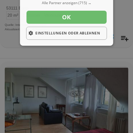
Alle Partner anzeigen
(715) →
53111 Bonn
OK
20 m²
1 Zimmer
Wohnung
Quelle: Internet-Kleinanzeigen
Aktualisiert: 3 Tage, 8 Stunden
EINSTELLUNGEN ODER ABLEHNEN