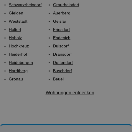
Schwarzrheindorf
Graurheindorf
Gielgen
Auerberg
Weststadt
Geislar
Holtorf
Friesdorf
Hoholz
Endenich
Hochkreuz
Duisdorf
Heiderhof
Dransdorf
Heidebergen
Dottendorf
Hardtberg
Buschdorf
Gronau
Beuel
Wohnungen entdecken