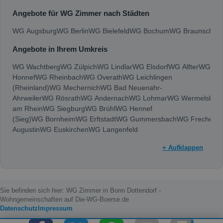
Angebote für WG Zimmer nach Städten
WG Augsburg
WG Berlin
WG Bielefeld
WG Bochum
WG Braunschwe
Angebote in Ihrem Umkreis
WG Wachtberg
WG Zülpich
WG Lindlar
WG Elsdorf
WG Alfter
WG Be
Honnef
WG Rheinbach
WG Overath
WG Leichlingen
(Rheinland)
WG Mechernich
WG Bad Neuenahr-
Ahrweiler
WG Rösrath
WG Andernach
WG Lohmar
WG Wermelskirc
am Rhein
WG Siegburg
WG Brühl
WG Hennef
(Sieg)
WG Bornheim
WG Erftstadt
WG Gummersbach
WG Frechen
W
Augustin
WG Euskirchen
WG Langenfeld
(Rheinland)
WG Hürth
WG Bergheim
WG Dormagen
WG Neuwied
WG
+ Aufklappen
Gladbach
WG Leverkusen
WG Bonn
WG Köln
Sie befinden sich hier: WG Zimmer in Bonn Dottendorf -
Wohngemeinschaften auf Die-WG-Boerse.de
Datenschutz
Impressum