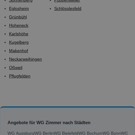
Eglosheim
Schlösslesfeld
Grünbühl
Hoheneck
Karlshöhe
Kugelberg
Makenhof
Neckarweihingen
Oßweil
Pflugfelden
Angebote für WG Zimmer nach Städten
WG Augsburg
WG Berlin
WG Bielefeld
WG Bochum
WG Bonn
WG Bra