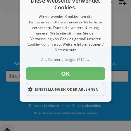
Diese Webseite verwendet
Cookies.
Wir verwenden Cookies, um die
Benutzerfreundlichkeit unserer Website zu
1 - 2 von 2 Angebote
verbessern. Durch die weitere Nutzung
unserer Webseite stimmen Sie der
Verwendung von Cookies gemäß unserer
Cookie-Richtlinie zu.
Weitere Informationen /
Datenschutz
Kein WG-Zimmer gefunden?
Alle Partner anzeigen
(715) →
Wir senden dir gern neue Angebote zu Ihrer Suche per E-Mail zu:
OK
EINSTELLUNGEN ODER ABLEHNEN
Du kannst jederzeit diesen Service abmelden.
Mit dem Absenden werden die
Datenschutzrichtlinien
akzeptiert.