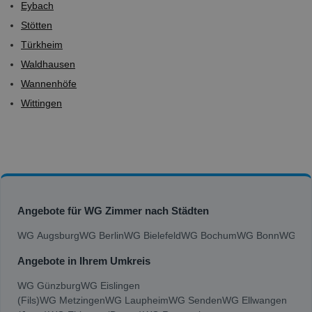
Eybach
Stötten
Türkheim
Waldhausen
Wannenhöfe
Wittingen
Angebote für WG Zimmer nach Städten
WG Augsburg
WG Berlin
WG Bielefeld
WG Bochum
WG Bonn
WG Bra
Angebote in Ihrem Umkreis
WG Günzburg
WG Eislingen
(Fils)
WG Metzingen
WG Laupheim
WG Senden
WG Ellwangen