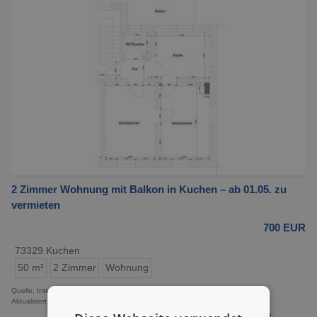
2 Zimmer Wohnung mit Balkon in Kuchen – ab 01.05. zu
vermieten
700 EUR
73329 Kuchen
50 m²
2 Zimmer
Wohnung
Quelle: Internet-Kleinanzeigen
Aktualisiert: 15 Stunden, 51 Minuten