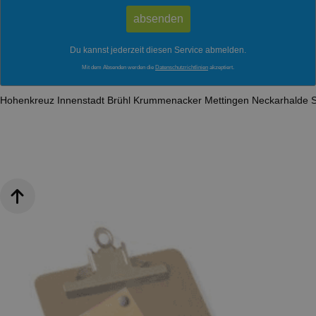
Du kannst jederzeit diesen Service abmelden.
Mit dem Absenden werden die
Datenschutzrichtlinien
akzeptiert.
Hohenkreuz
Innenstadt
Brühl
Krummenacker
Mettingen
Neckarhalde
S