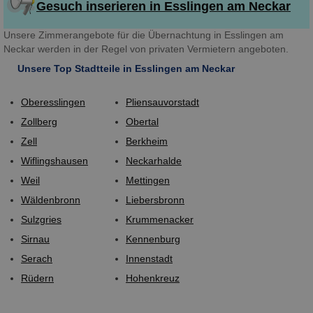
Gesuch inserieren in Esslingen am Neckar
Unsere Zimmerangebote für die Übernachtung in Esslingen am
Neckar werden in der Regel von privaten Vermietern angeboten.
Unsere Top Stadtteile in Esslingen am Neckar
Oberesslingen
Pliensauvorstadt
Zollberg
Obertal
Zell
Berkheim
Wiflingshausen
Neckarhalde
Weil
Mettingen
Wäldenbronn
Liebersbronn
Sulzgries
Krummenacker
Sirnau
Kennenburg
Serach
Innenstadt
Rüdern
Hohenkreuz