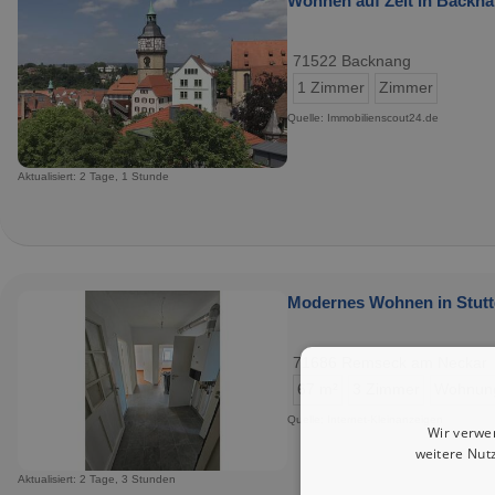
Wohnen auf Zeit in Backna
71522 Backnang
1 Zimmer
Zimmer
Quelle: Immobilienscout24.de
Aktualisiert: 2 Tage, 1 Stunde
Modernes Wohnen in Stuttg
71686 Remseck am Neckar
67 m²
3 Zimmer
Wohnun
Quelle: Internet-Kleinanzeigen
Wir verwe
weitere Nut
Aktualisiert: 2 Tage, 3 Stunden