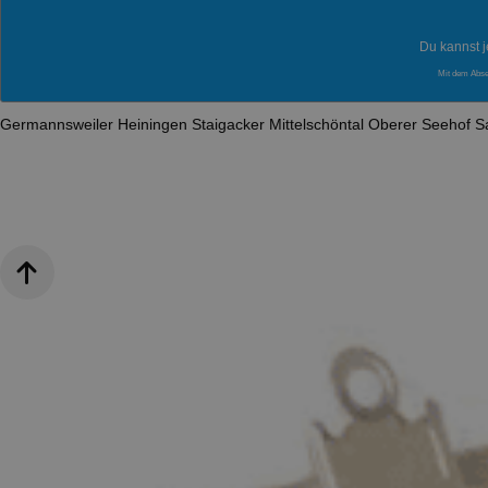
Du kannst j
Mit dem Abs
Germannsweiler
Heiningen
Staigacker
Mittelschöntal
Oberer Seehof
S