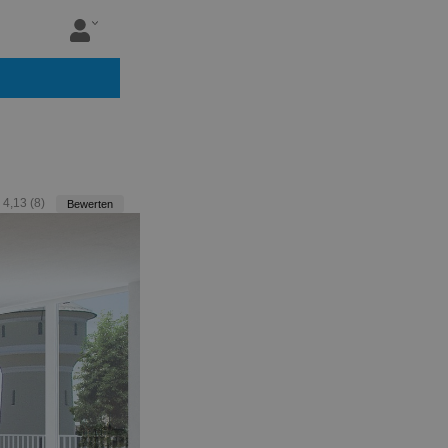
:
4,13
(
8
)
Bewerten