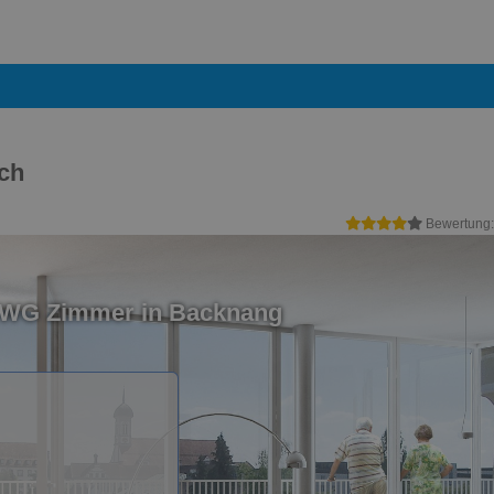
ch
Bewertung
n WG Zimmer in Backnang