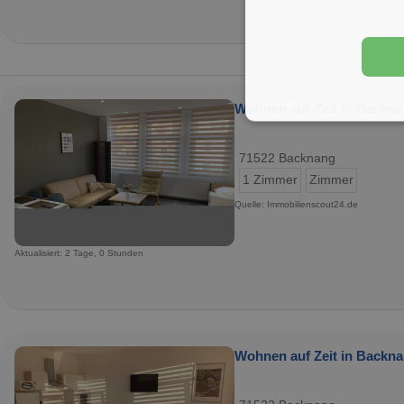
Wohnen auf Zeit in Backna
71522 Backnang
1 Zimmer
Zimmer
Quelle: Immobilienscout24.de
Aktualisiert: 2 Tage, 0 Stunden
Wohnen auf Zeit in Backna