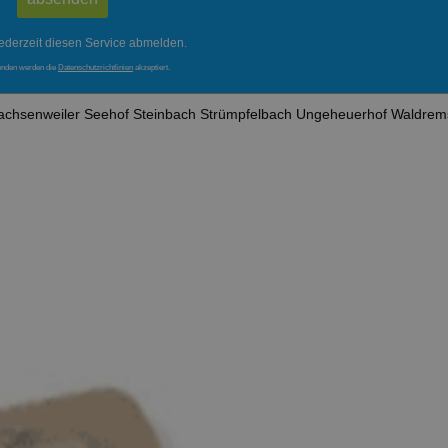
ederzeit diesen Service abmelden.
enden werden die
Datenschutzrichtlinien
akzeptiert.
achsenweiler
Seehof
Steinbach
Strümpfelbach
Ungeheuerhof
Waldre