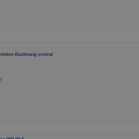
ieten Backnang zentral
d
g