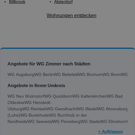
Billbrook
Alsterdorf
Wohnungen entdecken
Angebote für WG Zimmer nach Städten
WG Augsburg
WG Berlin
WG Bielefeld
WG Bochum
WG Bonn
WG Bra
Angebote in Ihrem Umkreis
WG Neu Wulmstorf
WG Quickborn
WG Kaltenkirchen
WG Bad
Oldesloe
WG Henstedt-
Ulzburg
WG Reinbek
WG Geesthacht
WG Wedel
WG Ahrensburg
WG
(Luhe)
WG Buxtehude
WG Buchholz in der
Nordheide
WG Seevetal
WG Pinneberg
WG Stade
WG Elmshorn
WG 
+ Aufklappen