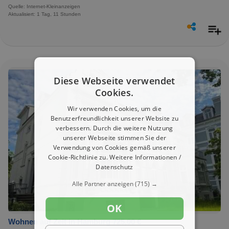
Quelle: Internet-Kleinanzeigen
Aktualisiert: 1 Tag, 11 Stunden
Diese Webseite verwendet
Cookies.
Wir verwenden Cookies, um die
Benutzerfreundlichkeit unserer Website zu
verbessern. Durch die weitere Nutzung
unserer Webseite stimmen Sie der
Verwendung von Cookies gemäß unserer
Cookie-Richtlinie zu.
Weitere Informationen /
Datenschutz
Alle Partner anzeigen
(715) →
OK
Wohnen auf Zeit in Hamburg 725,00 €