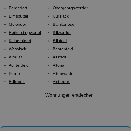
Bergedorf
Obergeorgswerder
Eimsbüttel
Curslack
Meiendorf
Blankenese
Reiherstiegviertel
Billwerder
Kälbersteert
Billstedt
Warwisch
Bahrenfeld
Wraust
Altstadt
Achterdeich
Altona
Berne
Altenwerder
Billbrook
Alsterdorf
Wohnungen entdecken