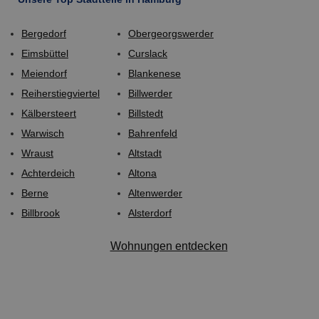
Bergedorf
Obergeorgswerder
Eimsbüttel
Curslack
Meiendorf
Blankenese
Reiherstiegviertel
Billwerder
Kälbersteert
Billstedt
Warwisch
Bahrenfeld
Wraust
Altstadt
Achterdeich
Altona
Berne
Altenwerder
Billbrook
Alsterdorf
Wohnungen entdecken