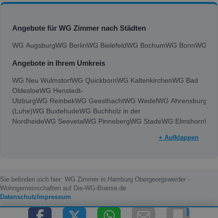
Angebote für WG Zimmer nach Städten
WG Augsburg
WG Berlin
WG Bielefeld
WG Bochum
WG Bonn
WG Bra
Angebote in Ihrem Umkreis
WG Neu Wulmstorf
WG Quickborn
WG Kaltenkirchen
WG Bad
Oldesloe
WG Henstedt-
Ulzburg
WG Reinbek
WG Geesthacht
WG Wedel
WG Ahrensburg
WG
(Luhe)
WG Buxtehude
WG Buchholz in der
Nordheide
WG Seevetal
WG Pinneberg
WG Stade
WG Elmshorn
WG 
+ Aufklappen
Sie befinden sich hier: WG Zimmer in Hamburg Obergeorgswerder -
Wohngemeinschaften auf Die-WG-Boerse.de
Datenschutz
Impressum
Copyright © 2000 - 2026 die-wg-boerse.de | Content by: die-wg-boerse.de