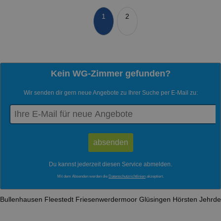
1
2
Kein WG-Zimmer gefunden?
Wir senden dir gern neue Angebote zu Ihrer Suche per E-Mail zu:
Du kannst jederzeit diesen Service abmelden.
Mit dem Absenden werden die
Datenschutzrichtlinien
akzeptiert.
Bullenhausen
Fleestedt
Friesenwerdermoor
Glüsingen
Hörsten
Jehrd