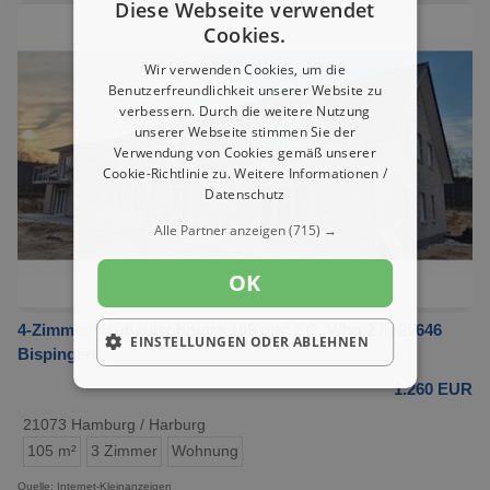
Diese Webseite verwendet
Cookies.
Wir verwenden Cookies, um die
Benutzerfreundlichkeit unserer Website zu
verbessern. Durch die weitere Nutzung
unserer Webseite stimmen Sie der
Verwendung von Cookies gemäß unserer
Cookie-Richtlinie zu.
Weitere Informationen /
Datenschutz
Alle Partner anzeigen
(715) →
OK
4-Zimmer Neubauwohnung 105 qm² EG, Whg 2 in 29646
EINSTELLUNGEN ODER ABLEHNEN
Bispingen
1.260 EUR
21073 Hamburg / Harburg
105 m²
3 Zimmer
Wohnung
Quelle: Internet-Kleinanzeigen