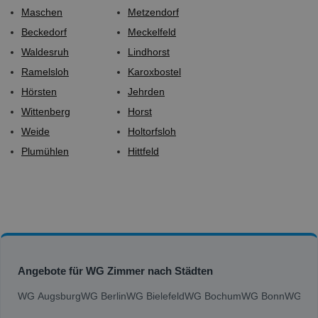
Maschen
Metzendorf
Beckedorf
Meckelfeld
Waldesruh
Lindhorst
Ramelsloh
Karoxbostel
Hörsten
Jehrden
Wittenberg
Horst
Weide
Holtorfsloh
Plumühlen
Hittfeld
Angebote für WG Zimmer nach Städten
WG Augsburg
WG Berlin
WG Bielefeld
WG Bochum
WG Bonn
WG Bra