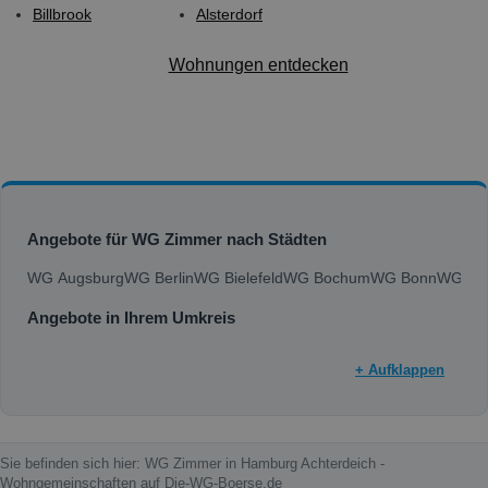
Billbrook
Alsterdorf
Wohnungen entdecken
Angebote für WG Zimmer nach Städten
WG Augsburg
WG Berlin
WG Bielefeld
WG Bochum
WG Bonn
WG Bra
Angebote in Ihrem Umkreis
+ Aufklappen
Sie befinden sich hier: WG Zimmer in Hamburg Achterdeich -
Wohngemeinschaften auf Die-WG-Boerse.de