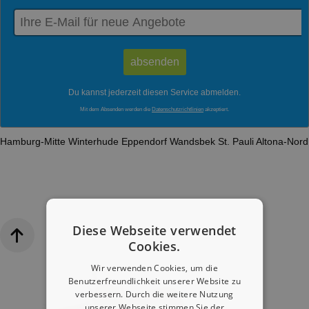
Du kannst jederzeit diesen Service abmelden.
Mit dem Absenden werden die
Datenschutzrichtlinien
akzeptiert.
Hamburg-Mitte
Winterhude
Eppendorf
Wandsbek
St. Pauli
Altona-Nor
Diese Webseite verwendet
Cookies.
Wir verwenden Cookies, um die
Benutzerfreundlichkeit unserer Website zu
verbessern. Durch die weitere Nutzung
unserer Webseite stimmen Sie der