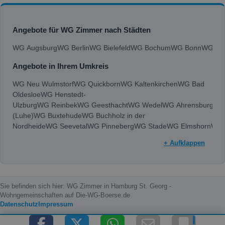
Angebote für WG Zimmer nach Städten
WG Augsburg
WG Berlin
WG Bielefeld
WG Bochum
WG Bonn
WG Bra
Angebote in Ihrem Umkreis
WG Neu Wulmstorf
WG Quickborn
WG Kaltenkirchen
WG Bad
Oldesloe
WG Henstedt-
Ulzburg
WG Reinbek
WG Geesthacht
WG Wedel
WG Ahrensburg
WG
(Luhe)
WG Buxtehude
WG Buchholz in der
Nordheide
WG Seevetal
WG Pinneberg
WG Stade
WG Elmshorn
WG 
+ Aufklappen
Sie befinden sich hier: WG Zimmer in Hamburg St. Georg -
Wohngemeinschaften auf Die-WG-Boerse.de
Datenschutz
Impressum
Copyright © 2000 - 2026 die-wg-boerse.de | Content by: die-wg-boerse.de