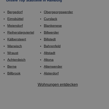
Unsere Top Stadtteile in Hamburg
Bergedorf
Obergeorgswerder
Eimsbüttel
Curslack
Meiendorf
Blankenese
Reiherstiegviertel
Billwerder
Kälbersteert
Billstedt
Warwisch
Bahrenfeld
Wraust
Altstadt
Achterdeich
Altona
Berne
Altenwerder
Billbrook
Alsterdorf
Wohnungen entdecken