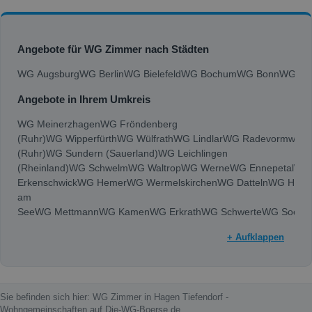
Angebote für WG Zimmer nach Städten
WG Augsburg
WG Berlin
WG Bielefeld
WG Bochum
WG Bonn
WG Bra
Angebote in Ihrem Umkreis
WG Meinerzhagen
WG Fröndenberg
(Ruhr)
WG Wipperfürth
WG Wülfrath
WG Lindlar
WG Radevormwald
(Ruhr)
WG Sundern (Sauerland)
WG Leichlingen
(Rheinland)
WG Schwelm
WG Waltrop
WG Werne
WG Ennepetal
WG
Erkenschwick
WG Hemer
WG Wermelskirchen
WG Datteln
WG Halte
am
See
WG Mettmann
WG Kamen
WG Erkrath
WG Schwerte
WG Soest
(Sauerland)
WG Ahlen
WG Hattingen
WG Unna
WG Herten
WG Lüde
+ Aufklappen
Rauxel
WG Arnsberg
WG Gladbeck
WG Velbert
WG Marl
WG Lünen
W
an der
Ruhr
WG Hamm
WG Hagen
WG Gelsenkirchen
WG Wuppertal
WG B
Sie befinden sich hier: WG Zimmer in Hagen Tiefendorf -
Wohngemeinschaften auf Die-WG-Boerse.de