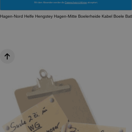
Mit dem Absenden werden die
Datenschutzrichtlinien
akzeptiert.
Hagen-Nord
Helfe
Hengstey
Hagen-Mitte
Boelerheide
Kabel
Boele
Ba