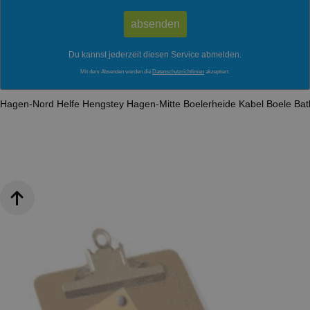
Du kannst jederzeit diesen Service abmelden.
Mit dem Absenden werden die
Datenschutzrichtlinien
akzeptiert.
Hagen-Nord
Helfe
Hengstey
Hagen-Mitte
Boelerheide
Kabel
Boele
Ba