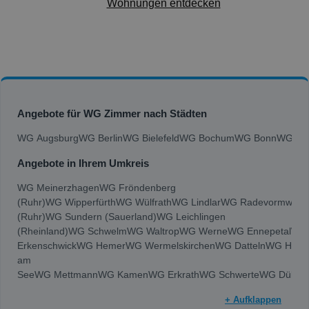
Wohnungen entdecken
Angebote für WG Zimmer nach Städten
WG Augsburg
WG Berlin
WG Bielefeld
WG Bochum
WG Bonn
WG Bra
Angebote in Ihrem Umkreis
WG Meinerzhagen
WG Fröndenberg
(Ruhr)
WG Wipperfürth
WG Wülfrath
WG Lindlar
WG Radevormwald
(Ruhr)
WG Sundern (Sauerland)
WG Leichlingen
(Rheinland)
WG Schwelm
WG Waltrop
WG Werne
WG Ennepetal
WG
Erkenschwick
WG Hemer
WG Wermelskirchen
WG Datteln
WG Halte
am
See
WG Mettmann
WG Kamen
WG Erkrath
WG Schwerte
WG Dülme
(Sauerland)
WG Hattingen
WG Hilden
WG Unna
WG Langenfeld
+ Aufklappen
(Rheinland)
WG Herten
WG Lüdenscheid
WG Castrop-