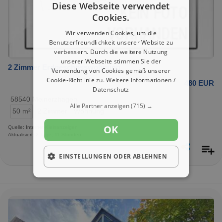
Diese Webseite verwendet
Cookies.
Wir verwenden Cookies, um die
Benutzerfreundlichkeit unserer Website zu
verbessern. Durch die weitere Nutzung
unserer Webseite stimmen Sie der
2 Zimmer Erdgeschosswohnung
Verwendung von Cookies gemäß unserer
Cookie-Richtlinie zu.
Weitere Informationen /
480 EUR
Datenschutz
58540 Meinerzhagen
Alle Partner anzeigen
(715) →
50 m²
2 Zimmer
Wohnung
OK
Quelle: Internet-Kleinanzeigen
Aktualisiert: 2 Tage, 11 Stunden
EINSTELLUNGEN ODER ABLEHNEN