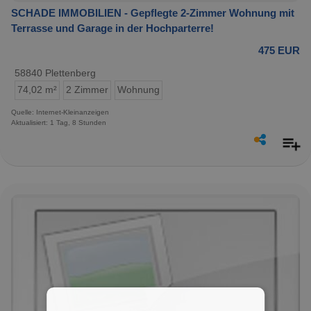
SCHADE IMMOBILIEN - Gepflegte 2-Zimmer Wohnung mit
Terrasse und Garage in der Hochparterre!
475 EUR
58840 Plettenberg
74,02 m²
2 Zimmer
Wohnung
Quelle: Internet-Kleinanzeigen
Aktualisiert: 1 Tag, 8 Stunden