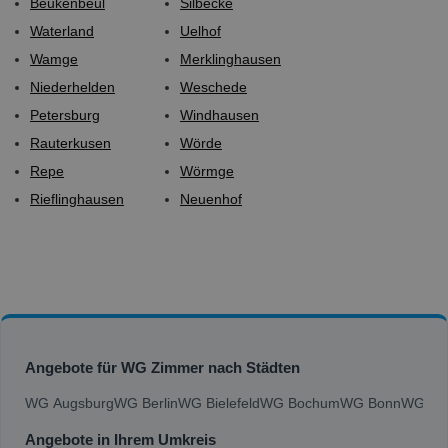
Beukenbeul
Silbecke
Waterland
Uelhof
Wamge
Merklinghausen
Niederhelden
Weschede
Petersburg
Windhausen
Rauterkusen
Wörde
Repe
Wörmge
Rieflinghausen
Neuenhof
Angebote für WG Zimmer nach Städten
WG Augsburg
WG Berlin
WG Bielefeld
WG Bochum
WG Bonn
WG Bra
Angebote in Ihrem Umkreis