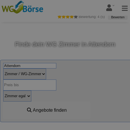
Bewertung:
4
(
5
)
Bewerten
Finde dein WG Zimmer in Attendorn
Angebote finden