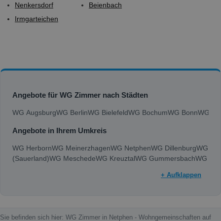
Nenkersdorf
Beienbach
Irmgarteichen
Angebote für WG Zimmer nach Städten
WG Augsburg
WG Berlin
WG Bielefeld
WG Bochum
WG Bonn
WG Bra
Angebote in Ihrem Umkreis
WG Herborn
WG Meinerzhagen
WG Netphen
WG Dillenburg
WG Att
(Sauerland)
WG Meschede
WG Kreuztal
WG Gummersbach
WG Wet
+ Aufklappen
Sie befinden sich hier: WG Zimmer in Netphen - Wohngemeinschaften auf