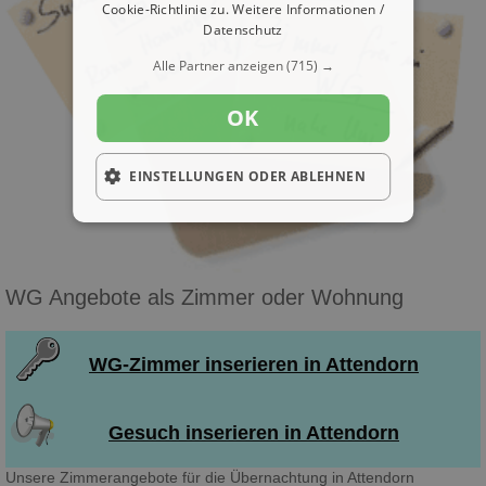
Cookie-Richtlinie zu.
Weitere Informationen /
Datenschutz
Alle Partner anzeigen
(715) →
OK
EINSTELLUNGEN ODER ABLEHNEN
WG Angebote als Zimmer oder Wohnung
WG-Zimmer inserieren in Attendorn
Gesuch inserieren in Attendorn
Unsere Zimmerangebote für die Übernachtung in Attendorn