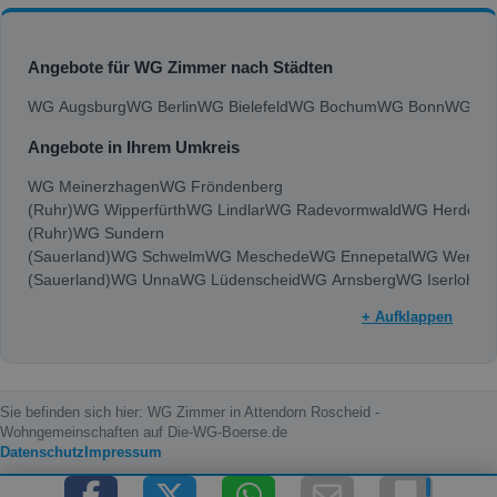
Angebote für WG Zimmer nach Städten
WG Augsburg
WG Berlin
WG Bielefeld
WG Bochum
WG Bonn
WG Bra
Angebote in Ihrem Umkreis
WG Meinerzhagen
WG Fröndenberg
(Ruhr)
WG Wipperfürth
WG Lindlar
WG Radevormwald
WG Herdeck
(Ruhr)
WG Sundern
(Sauerland)
WG Schwelm
WG Meschede
WG Ennepetal
WG Werl
WG
(Sauerland)
WG Unna
WG Lüdenscheid
WG Arnsberg
WG Iserlohn
W
+ Aufklappen
Sie befinden sich hier: WG Zimmer in Attendorn Roscheid -
Wohngemeinschaften auf Die-WG-Boerse.de
Datenschutz
Impressum
Copyright © 2000 - 2026 die-wg-boerse.de | Content by: die-wg-boerse.de