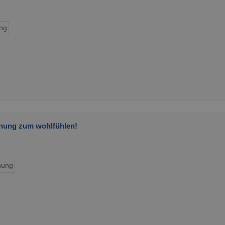
ng
nung zum wohlfühlen!
ung