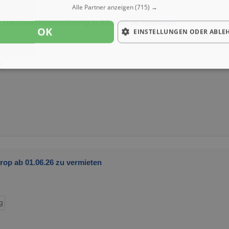
Alle Partner anzeigen
(715) →
r Dachgeschosswohnung in Alt-Marl zu vermieten
OK
EINSTELLUNGEN ODER ABLE
g
op ab 01.06.26 zu vermieten
g