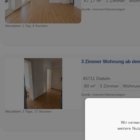
67,17 m²
2 Zimmer
Wohn
Quelle: Internet-Kleinanzeigen
Aktualisiert: 1 Tag, 8 Stunden
3 Zimmer Wohnung ab dem 
45711 Datteln
80 m²
3 Zimmer
Wohnun
Quelle: Internet-Kleinanzeigen
Aktualisiert: 2 Tage, 17 Stunden
Wir verwe
weitere Nut