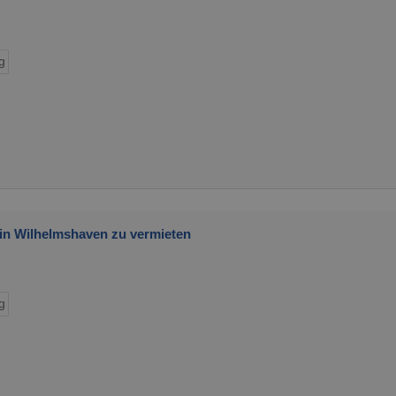
g
n Wilhelmshaven zu vermieten
g