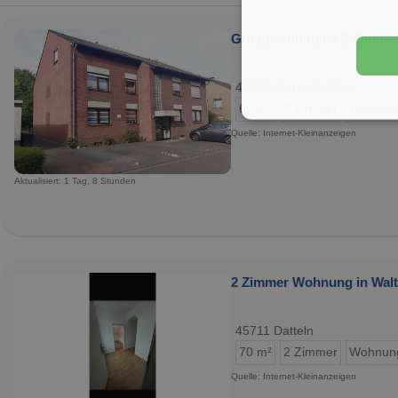
Gut geschnittene 2-Zimme
45768 Marl / Alt-Marl
62 m²
2 Zimmer
Wohnun
Quelle: Internet-Kleinanzeigen
Aktualisiert: 1 Tag, 8 Stunden
2 Zimmer Wohnung in Waltr
45711 Datteln
70 m²
2 Zimmer
Wohnun
Quelle: Internet-Kleinanzeigen