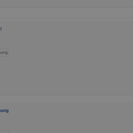
!
ung
nung