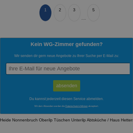
1
2
3
5
....
Kein WG-Zimmer gefunden?
Wir senden dir gern neue Angebote zu Ihrer Suche per E-Mail zu:
Du kannst jederzeit diesen Service abmelden.
Mit dem Absenden werden die
Datenschutzrichtlinien
akzeptiert.
Heide
Nonnenbruch
Oberilp
Tüschen
Unterilp
Abtsküche / Haus Hetter