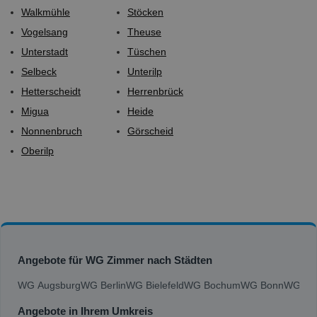
Walkmühle
Stöcken
Vogelsang
Theuse
Unterstadt
Tüschen
Selbeck
Unterilp
Hetterscheidt
Herrenbrück
Migua
Heide
Nonnenbruch
Görscheid
Oberilp
Angebote für WG Zimmer nach Städten
WG Augsburg
WG Berlin
WG Bielefeld
WG Bochum
WG Bonn
WG Bra
Angebote in Ihrem Umkreis