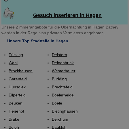
Gesuch inserieren in Hagen
Unsere Zimmerangebote für die Übernachtung in Hagen Bathey
werden in der Regel von privaten Vermietern angeboten.
Unsere Top Stadtteile in Hagen
Tücking
Delstern
Wahl
Deipenbrink
Brockhausen
Westerbauer
Garenfeld
Büdding
Hunsdiek
Brechtefeld
Eilperfeld
Boelerheide
Beuken
Boele
Heierhof
Bietinghausen
Brake
Berchum
Boloh
Baukloh