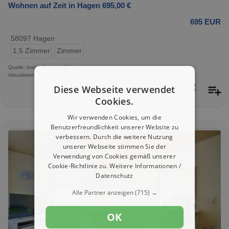
Wohnen auf Zeit in Hagen 695,00 €
695 EUR
58097 Hagen
1.5 Zimmer
Zimmer
Quelle: Immobilienscout24.de
Aktualisiert: 1 Tag, 19 Stunden
Diese Webseite verwendet
Cookies.
Wir verwenden Cookies, um die
Benutzerfreundlichkeit unserer Website zu
verbessern. Durch die weitere Nutzung
unserer Webseite stimmen Sie der
Verwendung von Cookies gemäß unserer
Cookie-Richtlinie zu.
Weitere Informationen /
Datenschutz
Alle Partner anzeigen
(715) →
OK