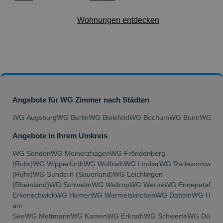
Wohnungen entdecken
Angebote für WG Zimmer nach Städten
WG Augsburg
WG Berlin
WG Bielefeld
WG Bochum
WG Bonn
WG Bra
Angebote in Ihrem Umkreis
WG Senden
WG Meinerzhagen
WG Fröndenberg
(Ruhr)
WG Wipperfürth
WG Wülfrath
WG Lindlar
WG Radevormwald
(Ruhr)
WG Sundern (Sauerland)
WG Leichlingen
(Rheinland)
WG Schwelm
WG Waltrop
WG Werne
WG Ennepetal
WG
Erkenschwick
WG Hemer
WG Wermelskirchen
WG Datteln
WG Halte
am
See
WG Mettmann
WG Kamen
WG Erkrath
WG Schwerte
WG Dülme