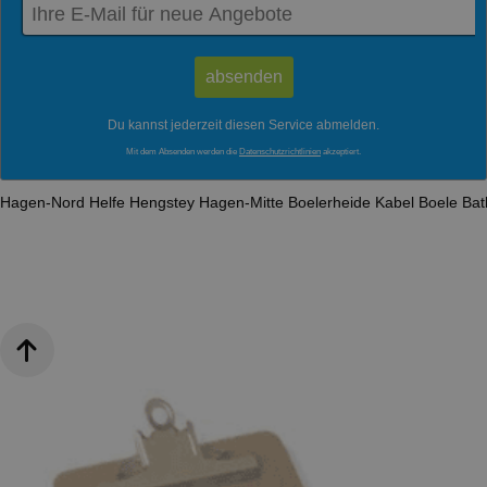
Du kannst jederzeit diesen Service abmelden.
Mit dem Absenden werden die
Datenschutzrichtlinien
akzeptiert.
Hagen-Nord
Helfe
Hengstey
Hagen-Mitte
Boelerheide
Kabel
Boele
Ba