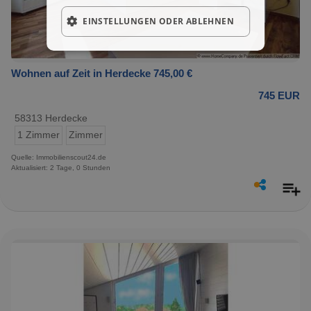
EINSTELLUNGEN ODER ABLEHNEN
Wohnen auf Zeit in Herdecke 745,00 €
745 EUR
58313 Herdecke
1 Zimmer
Zimmer
Quelle: Immobilienscout24.de
Aktualisiert: 2 Tage, 0 Stunden