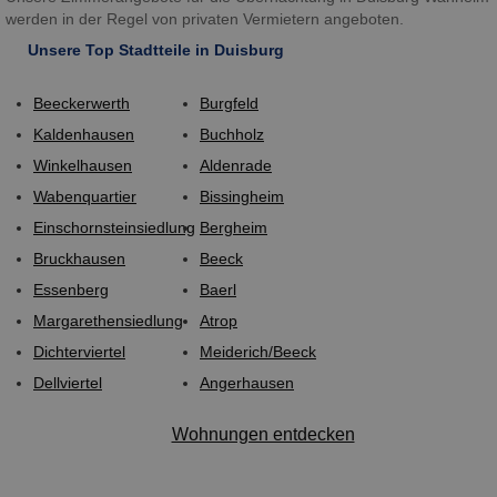
werden in der Regel von privaten Vermietern angeboten.
Unsere Top Stadtteile in Duisburg
Beeckerwerth
Burgfeld
Kaldenhausen
Buchholz
Winkelhausen
Aldenrade
Wabenquartier
Bissingheim
Einschornsteinsiedlung
Bergheim
Bruckhausen
Beeck
Essenberg
Baerl
Margarethensiedlung
Atrop
Dichterviertel
Meiderich/Beeck
Dellviertel
Angerhausen
Wohnungen entdecken