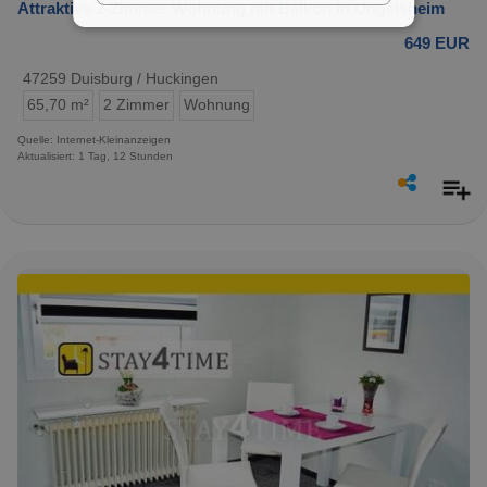
Attraktive 2-Zimmer Wohnung mit Balkon in Ungelsheim
649 EUR
47259 Duisburg / Huckingen
65,70 m²
2 Zimmer
Wohnung
Quelle: Internet-Kleinanzeigen
Aktualisiert: 1 Tag, 12 Stunden