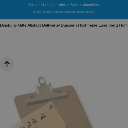
Du kannst jederzeit diesen Service abmelden.
Mit dem Absenden werden die
Datenschutzrichtlinien
akzeptiert.
Duisburg-Mitte
Altstadt
Dellviertel
Duissern
Hochheide
Essenberg
Hom