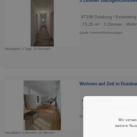
3 Zimmer Dachgeschosswo
47198 Duisburg / Essenberg
73,25 m²
3 Zimmer
Wohn
Quelle: Internet-Kleinanzeigen
Aktualisiert: 2 Tage, 10 Stunden
Wohnen auf Zeit in Duisbur
47051 Duisburg
andere Wohnungstypen
Quelle: Immobilienscout24.de
Wir verwe
weitere Nut
Aktualisiert: 0 Stunden, 42 Minuten