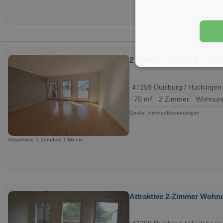
2 Zimmer Wohnung in Dui
47259 Duisburg / Huckingen
70 m²
2 Zimmer
Wohnun
Quelle: Internet-Kleinanzeigen
Aktualisiert: 2 Stunden, 1 Minute
Attraktive 2-Zimmer Wohn