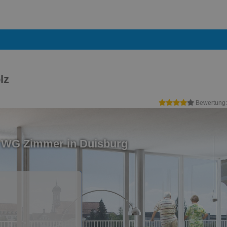
lz
Bewertung
n WG Zimmer in Duisburg