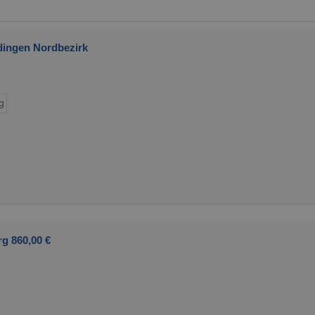
ingen Nordbezirk
g
g 860,00 €