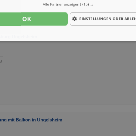
Alle Partner anzeigen
(715) →
OK
EINSTELLUNGEN ODER ABLE
sburg Ungelsheim
g
ung mit Balkon in Ungelsheim