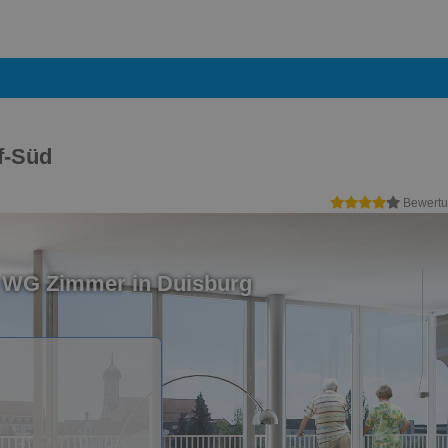
f-Süd
Bewertu
n WG Zimmer in Duisburg