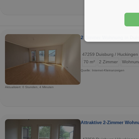
2 Zimmer Wohnung in Dui
47259 Duisburg / Huckingen
70 m²
2 Zimmer
Wohnun
Quelle: Internet-Kleinanzeigen
Aktualisiert: 0 Stunden, 4 Minuten
Attraktive 2-Zimmer Wohn