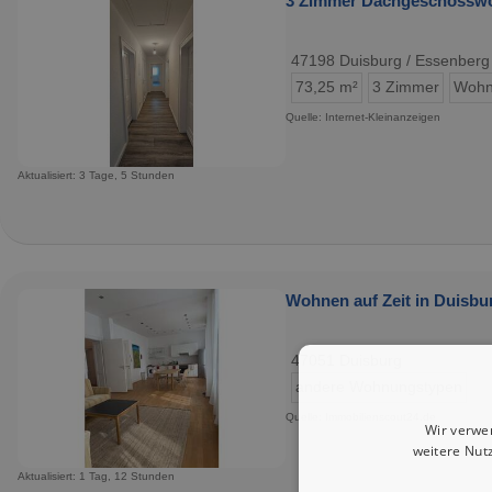
3 Zimmer Dachgeschosswo
47198 Duisburg / Essenberg
73,25 m²
3 Zimmer
Wohn
Quelle: Internet-Kleinanzeigen
Aktualisiert: 3 Tage, 5 Stunden
Wohnen auf Zeit in Duisbur
47051 Duisburg
andere Wohnungstypen
Quelle: Immobilienscout24.de
Wir verwe
weitere Nut
Aktualisiert: 1 Tag, 12 Stunden