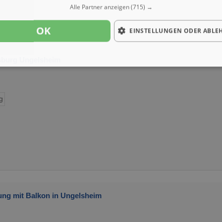
Alle Partner anzeigen
(715) →
OK
EINSTELLUNGEN ODER ABLE
sburg Ungelsheim
g
ung mit Balkon in Ungelsheim