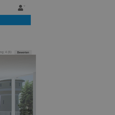
ng:
4
(
6
)
Bewerten