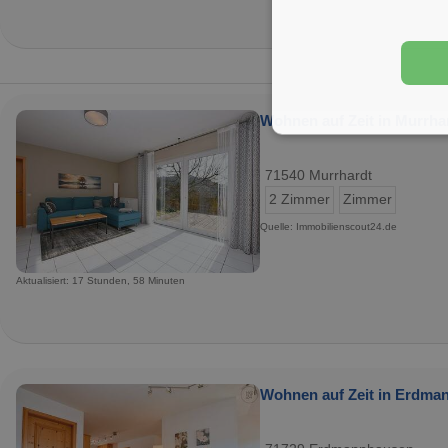
Wohnen auf Zeit in Murrhar
71540 Murrhardt
2 Zimmer
Zimmer
Quelle: Immobilienscout24.de
Aktualisiert: 17 Stunden, 58 Minuten
Wohnen auf Zeit in Erdman