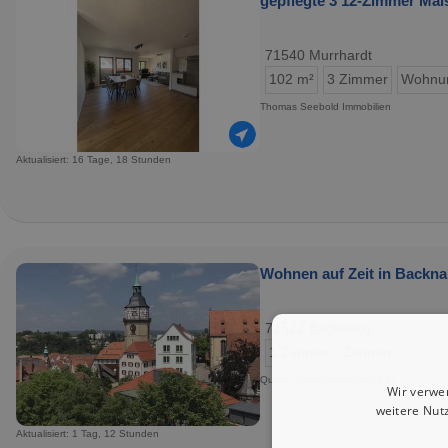
gepflegte 3 12-Zimmer Ma
71540 Murrhardt
102 m²
3 Zimmer
Wohnu
Thomas Seebold Immobilien
Aktualisiert: 16 Tage, 18 Stunden
Wohnen auf Zeit in Backna
71522 Backnang
1 Zimmer
Zimmer
Quelle: Immobilienscout24.de
Wir verwe
weitere Nut
Aktualisiert: 1 Tag, 12 Stunden