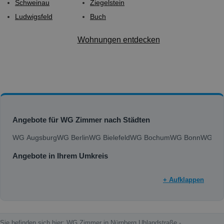
Schweinau
Ziegelstein
Ludwigsfeld
Buch
Wohnungen entdecken
Angebote für WG Zimmer nach Städten
WG Augsburg
WG Berlin
WG Bielefeld
WG Bochum
WG Bonn
WG Bra
Angebote in Ihrem Umkreis
+ Aufklappen
Sie befinden sich hier: WG Zimmer in Nürnberg Uhlandstraße -