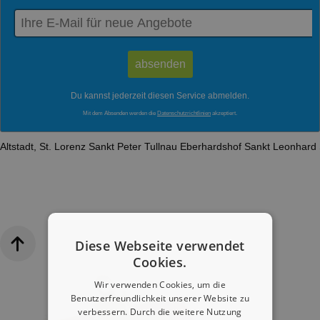
Du kannst jederzeit diesen Service abmelden.
Mit dem Absenden werden die
Datenschutzrichtlinien
akzeptiert.
Altstadt, St. Lorenz
Sankt Peter
Tullnau
Eberhardshof
Sankt Leonhard
Diese Webseite verwendet
Cookies.
Wir verwenden Cookies, um die
Benutzerfreundlichkeit unserer Website zu
verbessern. Durch die weitere Nutzung