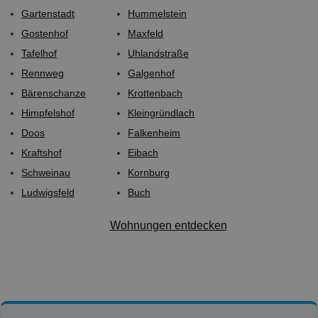
Gartenstadt
Hummelstein
Gostenhof
Maxfeld
Tafelhof
Uhlandstraße
Rennweg
Galgenhof
Bärenschanze
Krottenbach
Himpfelshof
Kleingründlach
Doos
Falkenheim
Kraftshof
Eibach
Schweinau
Kornburg
Ludwigsfeld
Buch
Wohnungen entdecken