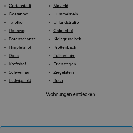
Gartenstadt
Maxfeld
Gostenhof
Hummelstein
Tafelhof
Uhlandstraße
Rennweg
Galgenhof
Bärenschanze
Kleingründlach
Himpfelshof
Krottenbach
Doos
Falkenheim
Kraftshof
Erlenstegen
Schweinau
Ziegelstein
Ludwigsfeld
Buch
Wohnungen entdecken