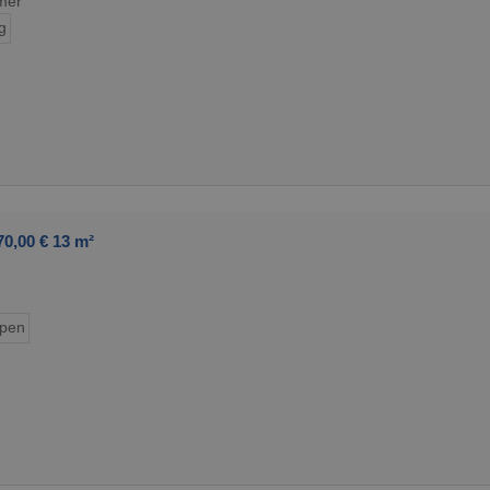
mer
g
0,00 € 13 m²
ypen