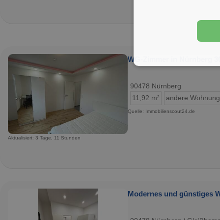
WG-Zimmer in Nürnberg 360
90478 Nürnberg
11,92 m²
andere Wohnung
Quelle: Immobilienscout24.de
Aktualisiert: 3 Tage, 11 Stunden
Modernes und günstiges W