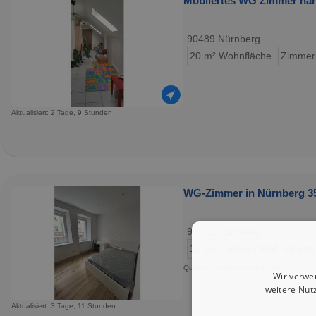
Möbliertes WG Zimmer na
90489 Nürnberg
20 m² Wohnfläche
Zimmer
Aktualisiert: 2 Tage, 9 Stunden
WG-Zimmer in Nürnberg 35
90461 Nürnberg
12 m²
andere Wohnungst
Quelle: Immobilienscout24.de
Wir verwe
weitere Nut
Aktualisiert: 3 Tage, 11 Stunden