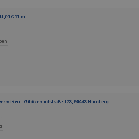
1,00 € 11 m²
pen
rmieten - Gibitzenhofstraße 173, 90443 Nürnberg
f
g