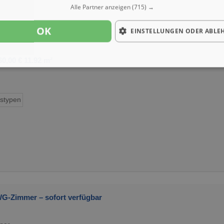
Alle Partner anzeigen
(715) →
OK
EINSTELLUNGEN ODER ABLE
,00 € 11.92 m²
stypen
G-Zimmer – sofort verfügbar