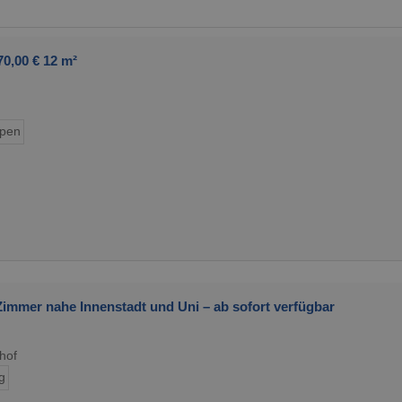
0,00 € 12 m²
ypen
immer nahe Innenstadt und Uni – ab sofort verfügbar
hof
g