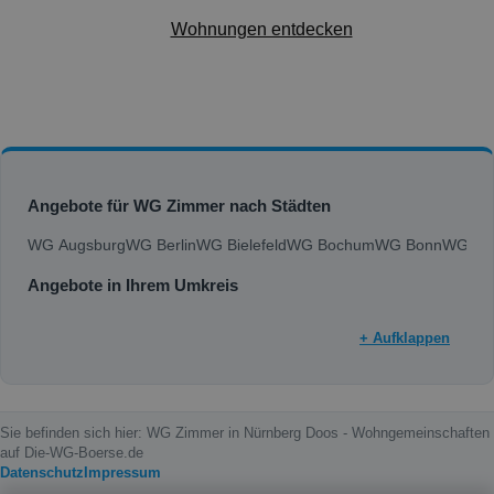
Wohnungen entdecken
Angebote für WG Zimmer nach Städten
WG Augsburg
WG Berlin
WG Bielefeld
WG Bochum
WG Bonn
WG Bra
Angebote in Ihrem Umkreis
+ Aufklappen
Sie befinden sich hier: WG Zimmer in Nürnberg Doos - Wohngemeinschaften
auf Die-WG-Boerse.de
Datenschutz
Impressum