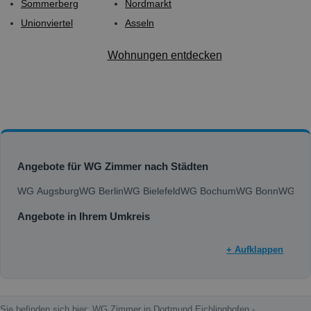
Sommerberg
Nordmarkt
Unionviertel
Asseln
Wohnungen entdecken
Angebote für WG Zimmer nach Städten
WG Augsburg
WG Berlin
WG Bielefeld
WG Bochum
WG Bonn
WG Bra
Angebote in Ihrem Umkreis
+ Aufklappen
Sie befinden sich hier: WG Zimmer in Dortmund Eichlinghofen -