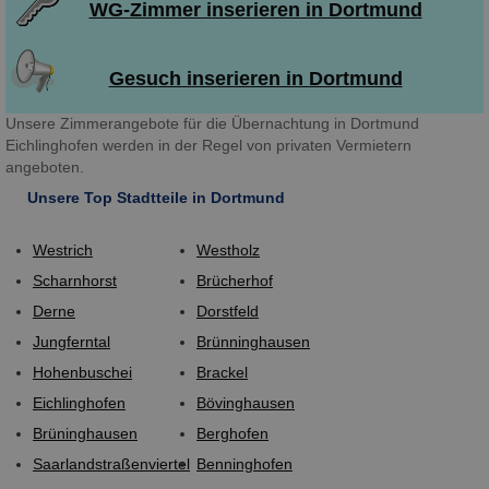
WG-Zimmer inserieren in Dortmund
Gesuch inserieren in Dortmund
Unsere Zimmerangebote für die Übernachtung in Dortmund
Eichlinghofen werden in der Regel von privaten Vermietern
angeboten.
Unsere Top Stadtteile in Dortmund
Westrich
Westholz
Scharnhorst
Brücherhof
Derne
Dorstfeld
Jungferntal
Brünninghausen
Hohenbuschei
Brackel
Eichlinghofen
Bövinghausen
Brüninghausen
Berghofen
Saarlandstraßenviertel
Benninghofen