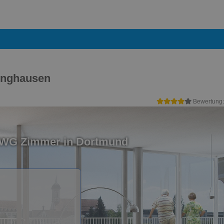
inghausen
Bewertung
n WG Zimmer in Dortmund