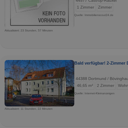
44577 Castrop-Rauxel
1 Zimmer
Zimmer
Quelle: Immobilienscout24.de
Aktualisiert: 23 Stunden, 57 Minuten
Bald verfügbar! 2-Zimme
44388 Dortmund / Bövingha
46,65 m²
2 Zimmer
Wohn
Quelle: Internet-Kleinanzeigen
Aktualisiert: 11 Stunden, 22 Minuten