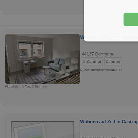
Wohnen auf Zeit in Dortmu
44137 Dortmund
1 Zimmer
Zimmer
Quelle: Immobilienscout24.de
Aktualisiert: 1 Tag, 2 Stunden
Wohnen auf Zeit in Castro