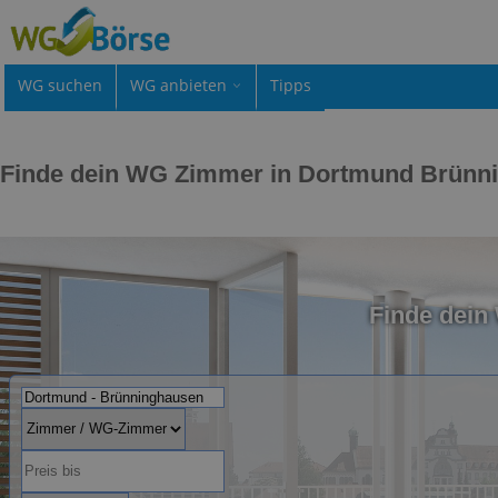
WG suchen
WG anbieten
Tipps
Finde dein WG Zimmer in Dortmund Brünn
Finde dei