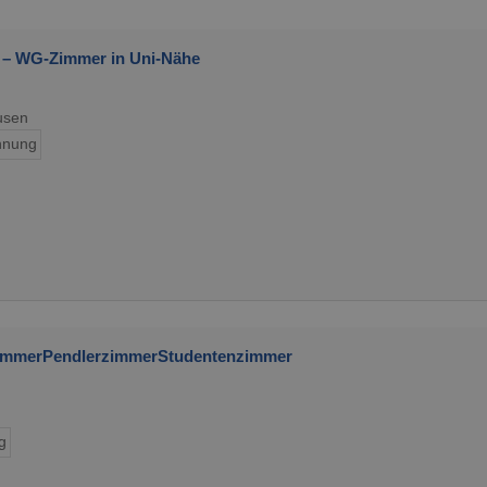
 – WG-Zimmer in Uni-Nähe
usen
nung
immerPendlerzimmerStudentenzimmer
g