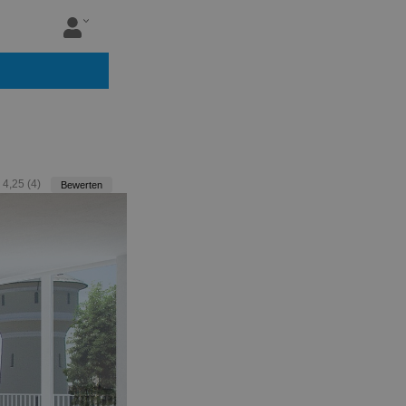
:
4,25
(
4
)
Bewerten