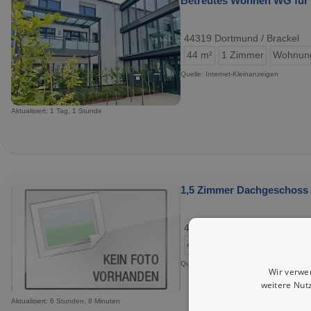
Betreutes Wohnen WG für S
44319 Dortmund / Brackel
44 m²
1 Zimmer
Wohnun
Quelle: Internet-Kleinanzeigen
Aktualisiert: 1 Tag, 1 Stunde
1,5 Zimmer Dachgeschoss
44319 Dortmund / Brackel
45 m²
1 Zimmer
Wohnun
Quelle: Internet-Kleinanzeigen
Wir verwe
weitere Nut
Aktualisiert: 6 Stunden, 8 Minuten