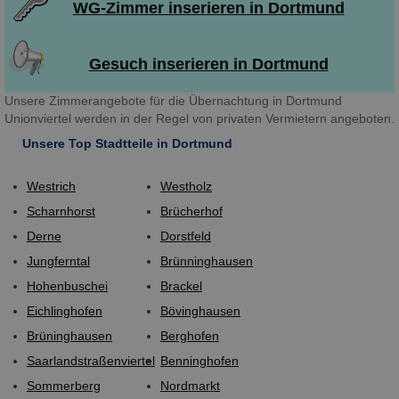
WG-Zimmer inserieren in Dortmund
Gesuch inserieren in Dortmund
Unsere Zimmerangebote für die Übernachtung in Dortmund
Unionviertel werden in der Regel von privaten Vermietern angeboten.
Unsere Top Stadtteile in Dortmund
Westrich
Westholz
Scharnhorst
Brücherhof
Derne
Dorstfeld
Jungferntal
Brünninghausen
Hohenbuschei
Brackel
Eichlinghofen
Bövinghausen
Brüninghausen
Berghofen
Saarlandstraßenviertel
Benninghofen
Sommerberg
Nordmarkt