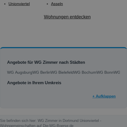
Unionviertel
Asseln
Wohnungen entdecken
Angebote für WG Zimmer nach Städten
WG Augsburg
WG Berlin
WG Bielefeld
WG Bochum
WG Bonn
WG Bra
Angebote in Ihrem Umkreis
+ Aufklappen
Sie befinden sich hier: WG Zimmer in Dortmund Unionviertel -
Wohngemeinschaften auf Die-WG-Boerse.de