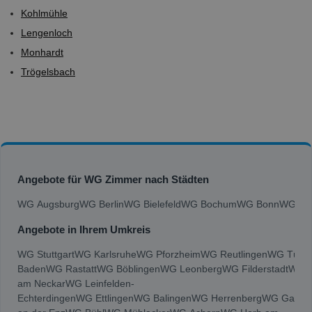
Kohlmühle
Lengenloch
Monhardt
Trögelsbach
Angebote für WG Zimmer nach Städten
WG Augsburg
WG Berlin
WG Bielefeld
WG Bochum
WG Bonn
WG Bra
Angebote in Ihrem Umkreis
WG Stuttgart
WG Karlsruhe
WG Pforzheim
WG Reutlingen
WG Tübin
Baden
WG Rastatt
WG Böblingen
WG Leonberg
WG Filderstadt
WG R
am Neckar
WG Leinfelden-
Echterdingen
WG Ettlingen
WG Balingen
WG Herrenberg
WG Gagge