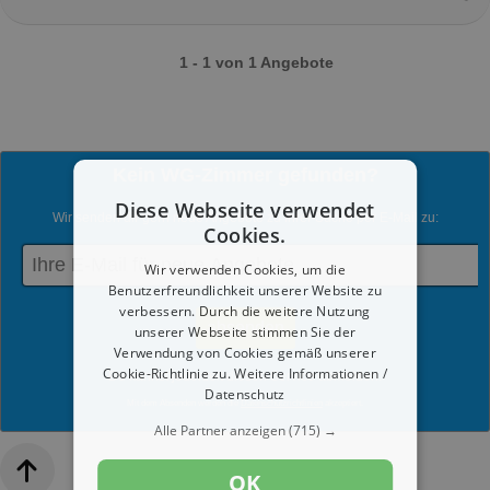
1 - 1 von 1 Angebote
Kein WG-Zimmer gefunden?
Diese Webseite verwendet
Wir senden dir gern neue Angebote zu Ihrer Suche per E-Mail zu:
Cookies.
Wir verwenden Cookies, um die
Benutzerfreundlichkeit unserer Website zu
verbessern. Durch die weitere Nutzung
unserer Webseite stimmen Sie der
Verwendung von Cookies gemäß unserer
Cookie-Richtlinie zu.
Weitere Informationen /
Du kannst jederzeit diesen Service abmelden.
Datenschutz
Mit dem Absenden werden die
Datenschutzrichtlinien
akzeptiert.
Alle Partner anzeigen
(715) →
OK