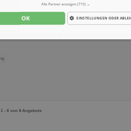
Alle Partner anzeigen
(715) →
OK
EINSTELLUNGEN ODER ABLE
ng über 2 Etagen in Ranstadt mit Balkons und in ökologische
ng
1 - 6 von 6 Angebote