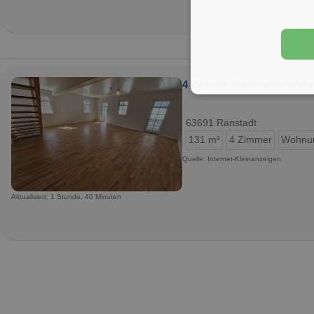
4 Zimmer Maisonette Wohnu
63691 Ranstadt
131 m²
4 Zimmer
Wohnu
Quelle: Internet-Kleinanzeigen
Aktualisiert: 1 Stunde, 40 Minuten