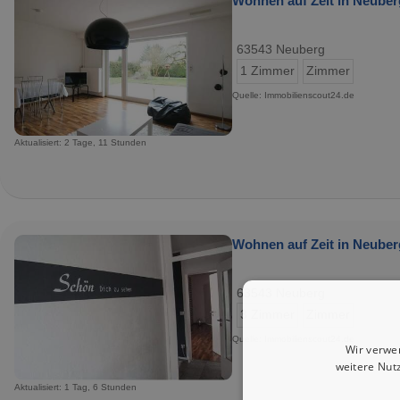
Wohnen auf Zeit in Neuber
63543 Neuberg
1 Zimmer
Zimmer
Quelle: Immobilienscout24.de
Aktualisiert: 2 Tage, 11 Stunden
Wohnen auf Zeit in Neuber
63543 Neuberg
3 Zimmer
Zimmer
Quelle: Immobilienscout24.de
Wir verwe
weitere Nut
Aktualisiert: 1 Tag, 6 Stunden