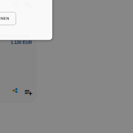
HNEN
r Holzbauweise
1.120 EUR