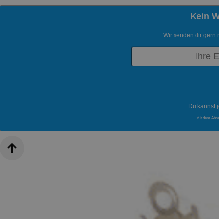
Kein 
Wir senden dir gern 
Du kannst j
Mit dem Abs