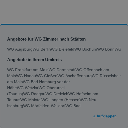
Angebote für WG Zimmer nach Städten
WG Augsburg
WG Berlin
WG Bielefeld
WG Bochum
WG Bonn
WG Bra
Angebote in Ihrem Umkreis
WG Frankfurt am Main
WG Darmstadt
WG Offenbach am
Main
WG Hanau
WG Gießen
WG Aschaffenburg
WG Rüsselsheim
am Main
WG Bad Homburg vor der
Höhe
WG Wetzlar
WG Oberursel
(Taunus)
WG Rodgau
WG Dreieich
WG Hofheim am
Taunus
WG Maintal
WG Langen (Hessen)
WG Neu-
Isenburg
WG Mörfelden-Walldorf
WG Bad
Vilbel
WG Dietzenbach
WG Bad Nauheim
WG Friedberg
+ Aufklappen
(Hessen)
WG Kelkheim (Taunus)
WG Mühlheim am
Main
WG Rödermark
WG Hattersheim am