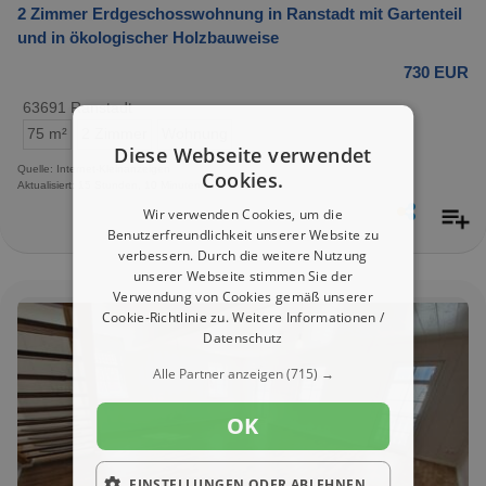
2 Zimmer Erdgeschosswohnung in Ranstadt mit Gartenteil
und in ökologischer Holzbauweise
730 EUR
63691 Ranstadt
75 m²
2 Zimmer
Wohnung
Diese Webseite verwendet
Quelle: Internet-Kleinanzeigen
Cookies.
Aktualisiert: 15 Stunden, 10 Minuten
Wir verwenden Cookies, um die
Benutzerfreundlichkeit unserer Website zu
verbessern. Durch die weitere Nutzung
unserer Webseite stimmen Sie der
Verwendung von Cookies gemäß unserer
Cookie-Richtlinie zu.
Weitere Informationen /
Datenschutz
Alle Partner anzeigen
(715) →
OK
EINSTELLUNGEN ODER ABLEHNEN