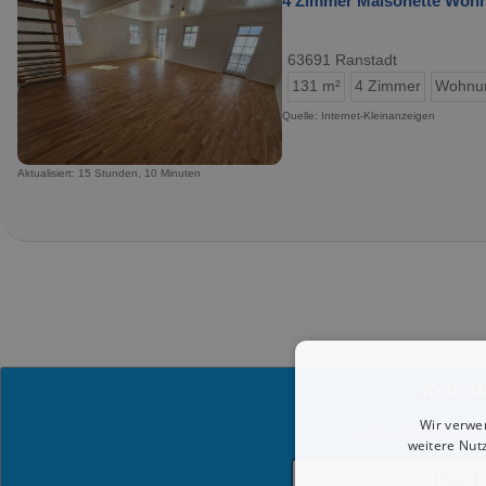
4 Zimmer Maisonette Wohnu
63691 Ranstadt
131 m²
4 Zimmer
Wohnu
Quelle: Internet-Kleinanzeigen
Aktualisiert: 15 Stunden, 10 Minuten
Kein 
Wir verwe
Wir senden dir gern 
weitere Nut