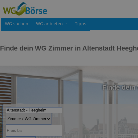
WG suchen
WG anbieten
Tipps
Finde dein WG Zimmer in Altenstadt Heeg
Finde dein