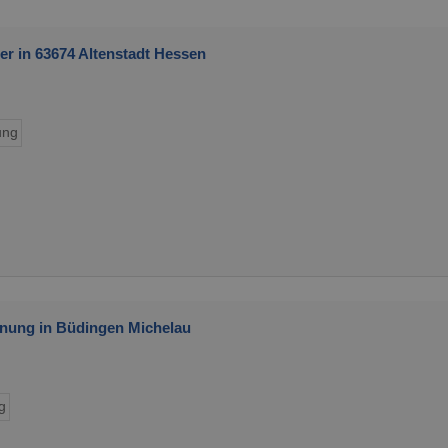
r in 63674 Altenstadt Hessen
ung
nung in Büdingen Michelau
g