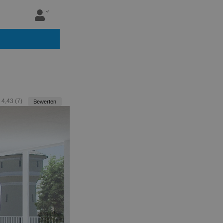
:
4,43
(
7
)
Bewerten