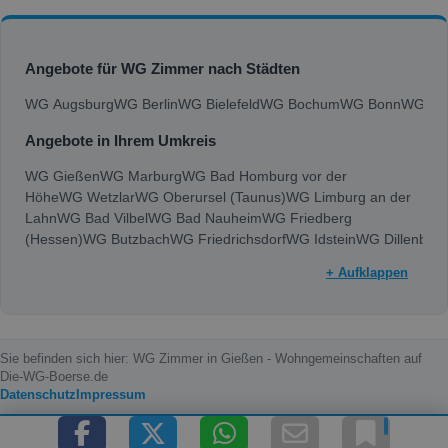
Angebote für WG Zimmer nach Städten
WG Augsburg
WG Berlin
WG Bielefeld
WG Bochum
WG Bonn
WG Bra
Angebote in Ihrem Umkreis
WG Gießen
WG Marburg
WG Bad Homburg vor der
Höhe
WG Wetzlar
WG Oberursel (Taunus)
WG Limburg an der
Lahn
WG Bad Vilbel
WG Bad Nauheim
WG Friedberg
(Hessen)
WG Butzbach
WG Friedrichsdorf
WG Idstein
WG Dillenburg
+ Aufklappen
Sie befinden sich hier: WG Zimmer in Gießen - Wohngemeinschaften auf
Die-WG-Boerse.de
Datenschutz
Impressum
Copyright © 2000 - 2026 die-wg-boerse.de | Content by: die-wg-boerse.de