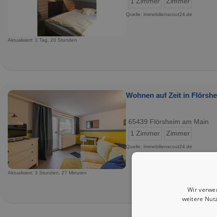
1 Zimmer
Zimmer
Quelle: Immobilienscout24.de
Aktualisiert: 1 Tag, 20 Stunden
Wohnen auf Zeit in Flörsh
65439 Flörsheim am Main
1 Zimmer
Zimmer
Quelle: Immobilienscout24.de
Aktualisiert: 3 Stunden, 27 Minuten
Wir verwe
weitere Nut