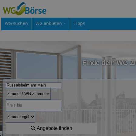
WG suchen
WG anbieten
Tipps
Finde dein WG Z
Angebote finden