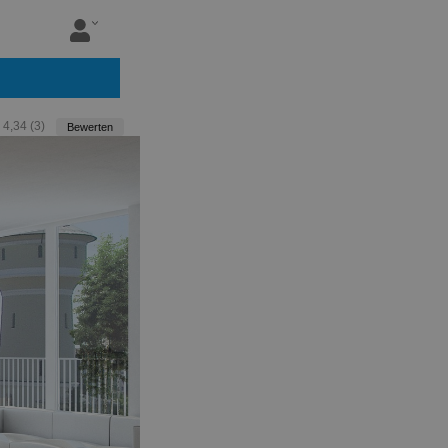
:
4,34
(
3
)
Bewerten