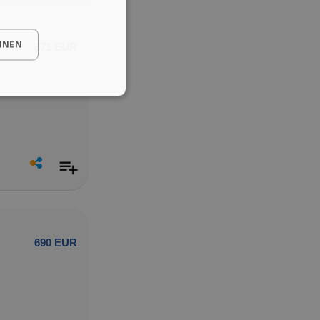
HNEN
671 EUR
690 EUR