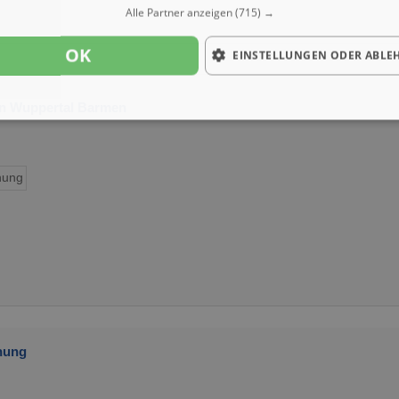
Alle Partner anzeigen
(715) →
OK
EINSTELLUNGEN ODER ABLE
n Wuppertal Barmen
ung
nung