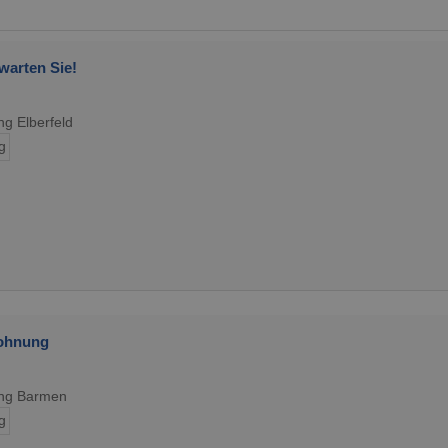
warten Sie!
g Elberfeld
g
ohnung
ung Barmen
g