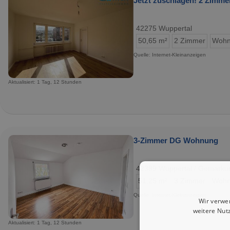
Jetzt zuschlagen! 2 Zimm
42275 Wuppertal
50,65 m²
2 Zimmer
Wohn
Quelle: Internet-Kleinanzeigen
Aktualisiert: 1 Tag, 12 Stunden
3-Zimmer DG Wohnung
42389 Wuppertal / Gemarku
51,25 m²
3 Zimmer
Wohn
Quelle: Internet-Kleinanzeigen
Wir verwe
weitere Nut
Aktualisiert: 1 Tag, 12 Stunden