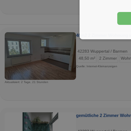
48m2 2 Zimmer Wohnung i
42283 Wuppertal / Barmen
48,50 m²
2 Zimmer
Wohn
Quelle: Internet-Kleinanzeigen
Aktualisiert: 2 Tage, 21 Stunden
gemütliche 2 Zimmer Woh