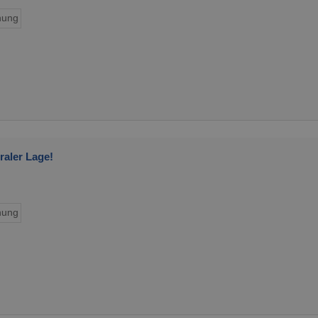
ung
aler Lage!
ung