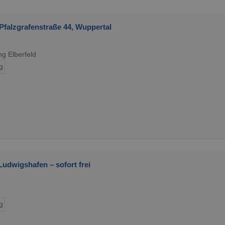
falzgrafenstraße 44, Wuppertal
g Elberfeld
g
udwigshafen – sofort frei
g