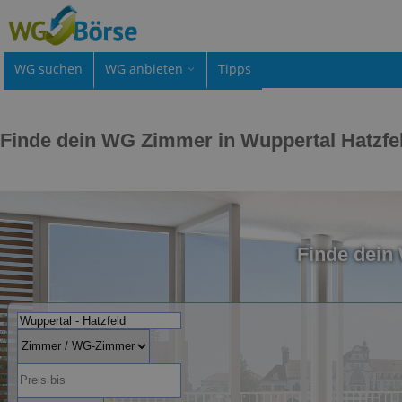
WG suchen
WG anbieten
Tipps
Finde dein WG Zimmer in Wuppertal Hatzfe
Finde dein