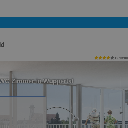
ld
Bewertu
 WG Zimmer in Wuppertal