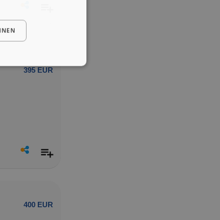
HNEN
395 EUR
400 EUR