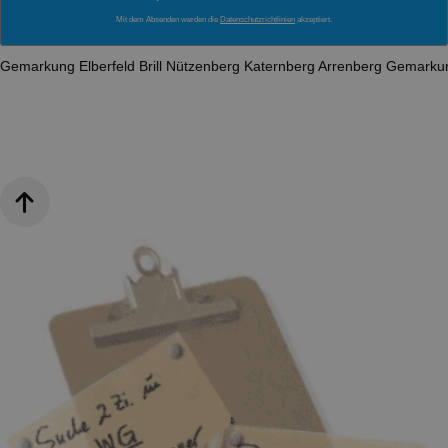
Mit dem Absenden werden die
Datenschutzrichtlinien
akzeptiert.
Gemarkung Elberfeld
Brill
Nützenberg
Katernberg
Arrenberg
Gemarkun