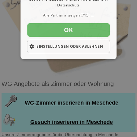
Datenschutz
Alle Partner anzeigen
(715) →
OK
EINSTELLUNGEN ODER ABLEHNEN
WG Angebote als Zimmer oder Wohnung
WG-Zimmer inserieren in Meschede
Gesuch inserieren in Meschede
Unsere Zimmerangebote für die Übernachtung in Meschede