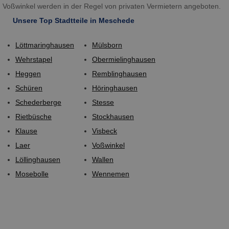
Voßwinkel werden in der Regel von privaten Vermietern angeboten.
Unsere Top Stadtteile in Meschede
Löttmaringhausen
Mülsborn
Wehrstapel
Obermielinghausen
Heggen
Remblinghausen
Schüren
Höringhausen
Schederberge
Stesse
Rietbüsche
Stockhausen
Klause
Visbeck
Laer
Voßwinkel
Löllinghausen
Wallen
Mosebolle
Wennemen