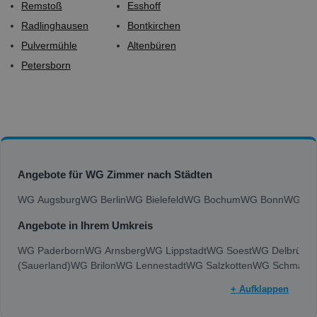
Remstoß
Esshoff
Radlinghausen
Bontkirchen
Pulvermühle
Altenbüren
Petersborn
Angebote für WG Zimmer nach Städten
WG Augsburg
WG Berlin
WG Bielefeld
WG Bochum
WG Bonn
WG Bra
Angebote in Ihrem Umkreis
WG Paderborn
WG Arnsberg
WG Lippstadt
WG Soest
WG Delbrück
(Sauerland)
WG Brilon
WG Lennestadt
WG Salzkotten
WG Schmalle
+ Aufklappen