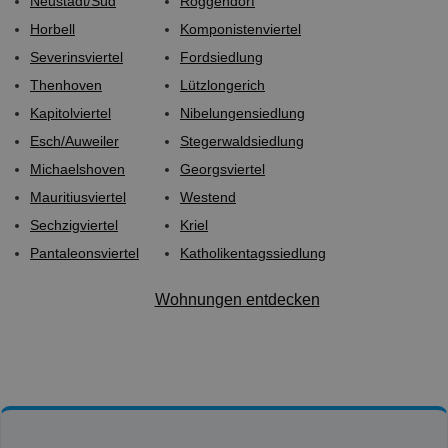
Neustadt/Süd
Roggendorf
Horbell
Komponistenviertel
Severinsviertel
Fordsiedlung
Thenhoven
Lützlongerich
Kapitolviertel
Nibelungensiedlung
Esch/Auweiler
Stegerwaldsiedlung
Michaelshoven
Georgsviertel
Mauritiusviertel
Westend
Sechzigviertel
Kriel
Pantaleonsviertel
Katholikentagssiedlung
Wohnungen entdecken