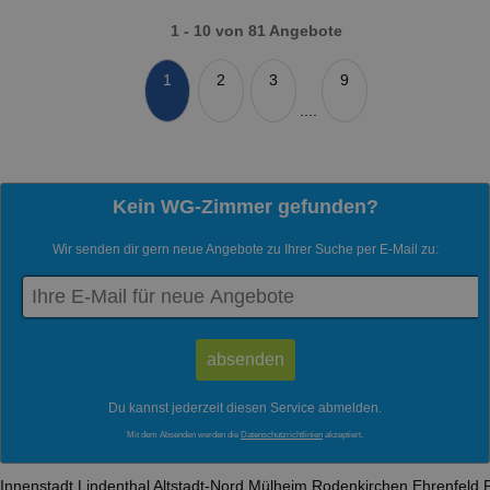
1 - 10 von 81 Angebote
1
2
3
9
....
Kein WG-Zimmer gefunden?
Wir senden dir gern neue Angebote zu Ihrer Suche per E-Mail zu:
Du kannst jederzeit diesen Service abmelden.
Mit dem Absenden werden die
Datenschutzrichtlinien
akzeptiert.
Innenstadt
Lindenthal
Altstadt-Nord
Mülheim
Rodenkirchen
Ehrenfeld